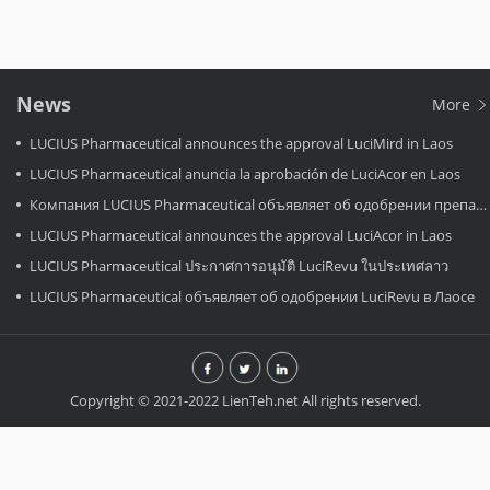
News
More
LUCIUS Pharmaceutical announces the approval LuciMird in Laos
LUCIUS Pharmaceutical anuncia la aprobación de LuciAcor en Laos
Компания LUCIUS Pharmaceutical объявляет об одобрении препарата LuciAcor в Лаосе.
LUCIUS Pharmaceutical announces the approval LuciAcor in Laos
LUCIUS Pharmaceutical ประกาศการอนุมัติ LuciRevu ในประเทศลาว
LUCIUS Pharmaceutical объявляет об одобрении LuciRevu в Лаосе
Copyright © 2021-2022 LienTeh.net All rights reserved.