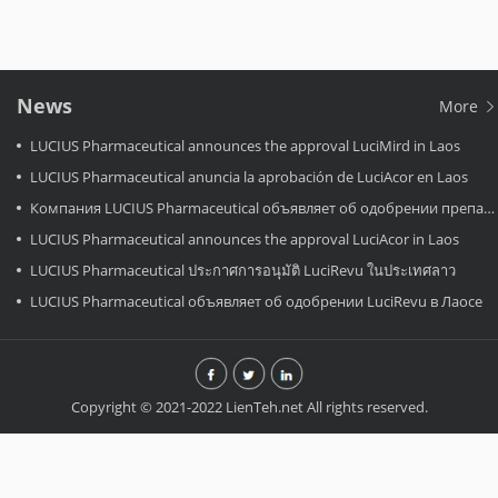
News
More
LUCIUS Pharmaceutical announces the approval LuciMird in Laos
LUCIUS Pharmaceutical anuncia la aprobación de LuciAcor en Laos
Компания LUCIUS Pharmaceutical объявляет об одобрении препарата LuciAcor в Лаосе.
LUCIUS Pharmaceutical announces the approval LuciAcor in Laos
LUCIUS Pharmaceutical ประกาศการอนุมัติ LuciRevu ในประเทศลาว
LUCIUS Pharmaceutical объявляет об одобрении LuciRevu в Лаосе
Copyright © 2021-2022 LienTeh.net All rights reserved.