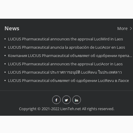
News
More
LUCIUS Pharmaceutical announces the approval LuciMird in Laos
LUCIUS Pharmaceutical anuncia la aprobación de LuciAcor en Laos
Компания LUCIUS Pharmaceutical объявляет об одобрении препарата LuciAcor в Лаосе.
LUCIUS Pharmaceutical announces the approval LuciAcor in Laos
LUCIUS Pharmaceutical ประกาศการอนุมัติ LuciRevu ในประเทศลาว
LUCIUS Pharmaceutical объявляет об одобрении LuciRevu в Лаосе
Copyright © 2021-2022 LienTeh.net All rights reserved.