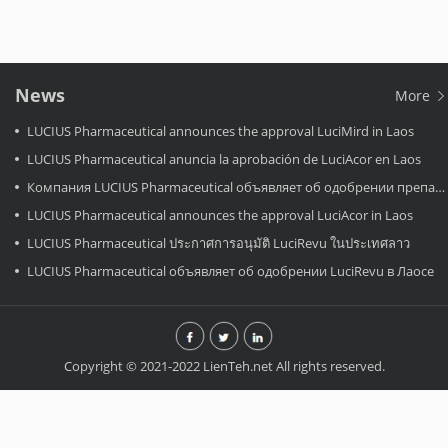
News
More
LUCIUS Pharmaceutical announces the approval LuciMird in Laos
LUCIUS Pharmaceutical anuncia la aprobación de LuciAcor en Laos
Компания LUCIUS Pharmaceutical объявляет об одобрении препарата LuciAcor в Лаосе.
LUCIUS Pharmaceutical announces the approval LuciAcor in Laos
LUCIUS Pharmaceutical ประกาศการอนุมัติ LuciRevu ในประเทศลาว
LUCIUS Pharmaceutical объявляет об одобрении LuciRevu в Лаосе
Copyright © 2021-2022 LienTeh.net All rights reserved.