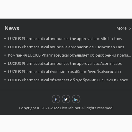
News
More
LUCIUS Pharmaceutical announces the approval LuciMird in Laos
LUCIUS Pharmaceutical anuncia la aprobación de LuciAcor en Laos
Компания LUCIUS Pharmaceutical объявляет об одобрении препарата LuciAcor в Лаосе.
LUCIUS Pharmaceutical announces the approval LuciAcor in Laos
LUCIUS Pharmaceutical ประกาศการอนุมัติ LuciRevu ในประเทศลาว
LUCIUS Pharmaceutical объявляет об одобрении LuciRevu в Лаосе
Copyright © 2021-2022 LienTeh.net All rights reserved.