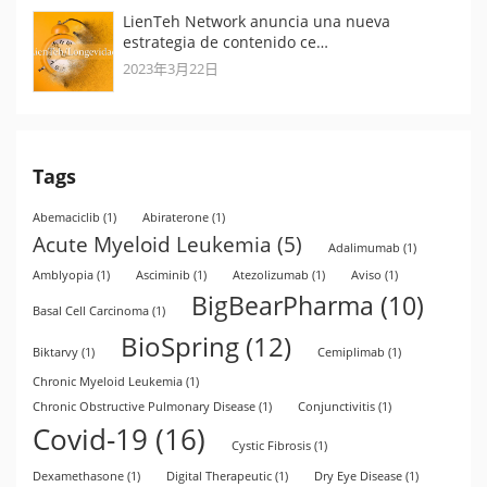
LienTeh Network anuncia una nueva
estrategia de contenido ce…
2023年3月22日
Tags
Abemaciclib
(1)
Abiraterone
(1)
Acute Myeloid Leukemia
(5)
Adalimumab
(1)
Amblyopia
(1)
Asciminib
(1)
Atezolizumab
(1)
Aviso
(1)
BigBearPharma
(10)
Basal Cell Carcinoma
(1)
BioSpring
(12)
Biktarvy
(1)
Cemiplimab
(1)
Chronic Myeloid Leukemia
(1)
Chronic Obstructive Pulmonary Disease
(1)
Conjunctivitis
(1)
Covid-19
(16)
Cystic Fibrosis
(1)
Dexamethasone
(1)
Digital Therapeutic
(1)
Dry Eye Disease
(1)