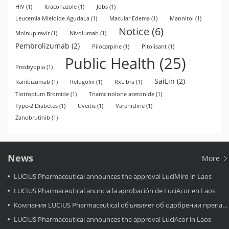
HIV
(1)
Itraconazole
(1)
Jobs
(1)
Leucemia Mieloide AgudaLa
(1)
Macular Edema
(1)
Mannitol
(1)
Notice
(6)
Molnupiravir
(1)
Nivolumab
(1)
Pembrolizumab
(2)
Pilocarpine
(1)
Pitolisant
(1)
Public Health
(25)
Presbyopia
(1)
SaiLin
(2)
Ranibizumab
(1)
Relugolix
(1)
RxLibra
(1)
Tiotropium Bromide
(1)
Triamcinolone acetonide
(1)
Type-2 Diabetes
(1)
Uveitis
(1)
Varenicline
(1)
Zanubrutinib
(1)
News
More
LUCIUS Pharmaceutical announces the approval LuciMird in Laos
LUCIUS Pharmaceutical anuncia la aprobación de LuciAcor en Laos
Компания LUCIUS Pharmaceutical объявляет об одобрении препарата LuciAcor в Лаосе.
LUCIUS Pharmaceutical announces the approval LuciAcor in Laos