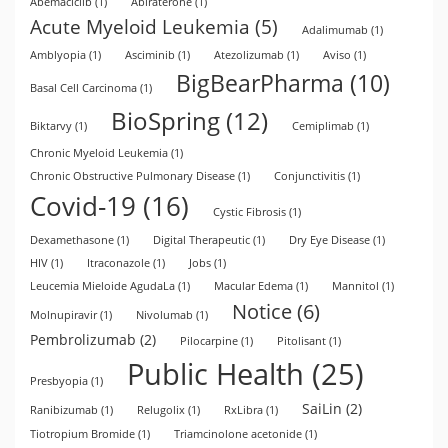
Abemaciclib
(1)
Abiraterone
(1)
Acute Myeloid Leukemia
(5)
Adalimumab
(1)
Amblyopia
(1)
Asciminib
(1)
Atezolizumab
(1)
Aviso
(1)
BigBearPharma
(10)
Basal Cell Carcinoma
(1)
BioSpring
(12)
Biktarvy
(1)
Cemiplimab
(1)
Chronic Myeloid Leukemia
(1)
Chronic Obstructive Pulmonary Disease
(1)
Conjunctivitis
(1)
Covid-19
(16)
Cystic Fibrosis
(1)
Dexamethasone
(1)
Digital Therapeutic
(1)
Dry Eye Disease
(1)
HIV
(1)
Itraconazole
(1)
Jobs
(1)
Leucemia Mieloide AgudaLa
(1)
Macular Edema
(1)
Mannitol
(1)
Notice
(6)
Molnupiravir
(1)
Nivolumab
(1)
Pembrolizumab
(2)
Pilocarpine
(1)
Pitolisant
(1)
Public Health
(25)
Presbyopia
(1)
SaiLin
(2)
Ranibizumab
(1)
Relugolix
(1)
RxLibra
(1)
Tiotropium Bromide
(1)
Triamcinolone acetonide
(1)