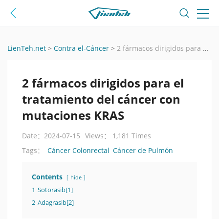
LienTeh.net
>
Contra el-Cáncer
>
2 fármacos dirigidos para el tratamiento del cáncer con mutaciones KRAS
2 fármacos dirigidos para el
tratamiento del cáncer con
mutaciones KRAS
Date：2024-07-15
Views： 1,181 Times
Cáncer Colonrectal
Cáncer de Pulmón
Tags：
Contents
hide
1
Sotorasib[1]
2
Adagrasib[2]