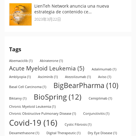
LienTeh Network anuncia una nueva
estrategia de contenido ce…
2023年3月22日
Tags
Abemaciclib
(1)
Abiraterone
(1)
Acute Myeloid Leukemia
(5)
Adalimumab
(1)
Amblyopia
(1)
Asciminib
(1)
Atezolizumab
(1)
Aviso
(1)
BigBearPharma
(10)
Basal Cell Carcinoma
(1)
BioSpring
(12)
Biktarvy
(1)
Cemiplimab
(1)
Chronic Myeloid Leukemia
(1)
Chronic Obstructive Pulmonary Disease
(1)
Conjunctivitis
(1)
Covid-19
(16)
Cystic Fibrosis
(1)
Dexamethasone
(1)
Digital Therapeutic
(1)
Dry Eye Disease
(1)