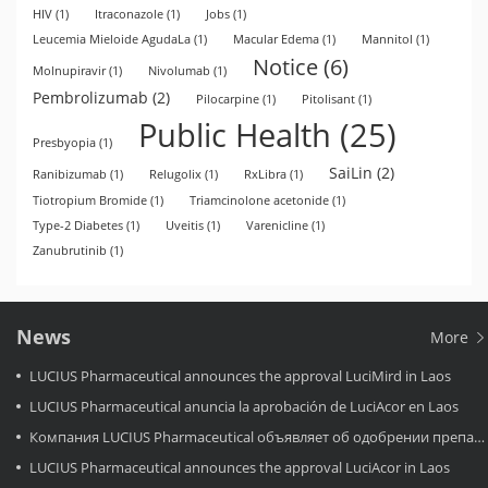
HIV
(1)
Itraconazole
(1)
Jobs
(1)
Leucemia Mieloide AgudaLa
(1)
Macular Edema
(1)
Mannitol
(1)
Notice
(6)
Molnupiravir
(1)
Nivolumab
(1)
Pembrolizumab
(2)
Pilocarpine
(1)
Pitolisant
(1)
Public Health
(25)
Presbyopia
(1)
SaiLin
(2)
Ranibizumab
(1)
Relugolix
(1)
RxLibra
(1)
Tiotropium Bromide
(1)
Triamcinolone acetonide
(1)
Type-2 Diabetes
(1)
Uveitis
(1)
Varenicline
(1)
Zanubrutinib
(1)
News
More
LUCIUS Pharmaceutical announces the approval LuciMird in Laos
LUCIUS Pharmaceutical anuncia la aprobación de LuciAcor en Laos
Компания LUCIUS Pharmaceutical объявляет об одобрении препарата LuciAcor в Лаосе.
LUCIUS Pharmaceutical announces the approval LuciAcor in Laos