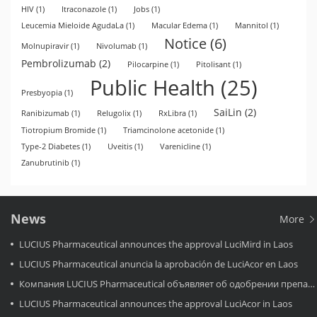
HIV
(1)
Itraconazole
(1)
Jobs
(1)
Leucemia Mieloide AgudaLa
(1)
Macular Edema
(1)
Mannitol
(1)
Notice
(6)
Molnupiravir
(1)
Nivolumab
(1)
Pembrolizumab
(2)
Pilocarpine
(1)
Pitolisant
(1)
Public Health
(25)
Presbyopia
(1)
SaiLin
(2)
Ranibizumab
(1)
Relugolix
(1)
RxLibra
(1)
Tiotropium Bromide
(1)
Triamcinolone acetonide
(1)
Type-2 Diabetes
(1)
Uveitis
(1)
Varenicline
(1)
Zanubrutinib
(1)
News
More
LUCIUS Pharmaceutical announces the approval LuciMird in Laos
LUCIUS Pharmaceutical anuncia la aprobación de LuciAcor en Laos
Компания LUCIUS Pharmaceutical объявляет об одобрении препарата LuciAcor в Лаосе.
LUCIUS Pharmaceutical announces the approval LuciAcor in Laos