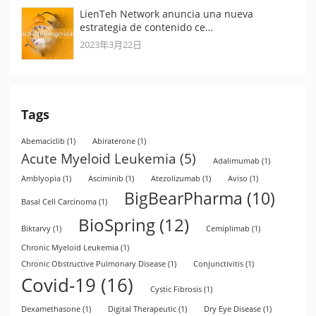
LienTeh Network anuncia una nueva
estrategia de contenido ce…
2023年3月22日
Tags
Abemaciclib
(1)
Abiraterone
(1)
Acute Myeloid Leukemia
(5)
Adalimumab
(1)
Amblyopia
(1)
Asciminib
(1)
Atezolizumab
(1)
Aviso
(1)
BigBearPharma
(10)
Basal Cell Carcinoma
(1)
BioSpring
(12)
Biktarvy
(1)
Cemiplimab
(1)
Chronic Myeloid Leukemia
(1)
Chronic Obstructive Pulmonary Disease
(1)
Conjunctivitis
(1)
Covid-19
(16)
Cystic Fibrosis
(1)
Dexamethasone
(1)
Digital Therapeutic
(1)
Dry Eye Disease
(1)