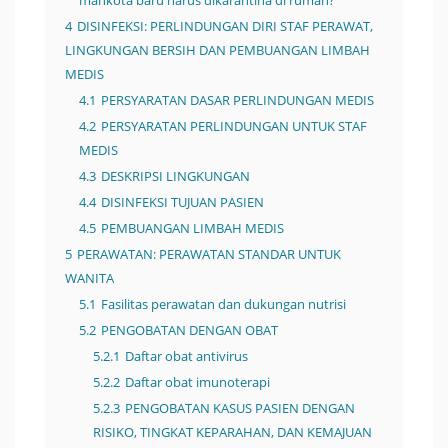
mahkota baru harus dikarantina di rumah?
4
DISINFEKSI: PERLINDUNGAN DIRI STAF PERAWAT,
LINGKUNGAN BERSIH DAN PEMBUANGAN LIMBAH
MEDIS
4.1
PERSYARATAN DASAR PERLINDUNGAN MEDIS
4.2
PERSYARATAN PERLINDUNGAN UNTUK STAF
MEDIS
4.3
DESKRIPSI LINGKUNGAN
4.4
DISINFEKSI TUJUAN PASIEN
4.5
PEMBUANGAN LIMBAH MEDIS
5
PERAWATAN: PERAWATAN STANDAR UNTUK
WANITA
5.1
Fasilitas perawatan dan dukungan nutrisi
5.2
PENGOBATAN DENGAN OBAT
5.2.1
Daftar obat antivirus
5.2.2
Daftar obat imunoterapi
5.2.3
PENGOBATAN KASUS PASIEN DENGAN
RISIKO, TINGKAT KEPARAHAN, DAN KEMAJUAN