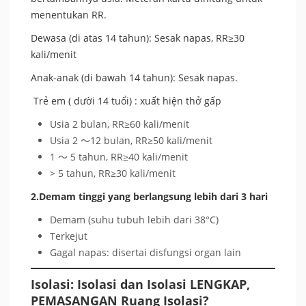
menentukan RR.
Dewasa (di atas 14 tahun): Sesak napas, RR≥30
kali/menit
Anak-anak (di bawah 14 tahun): Sesak napas.
Trẻ em ( dười 14 tuổi) : xuất hiện thở gấp
Usia 2 bulan, RR≥60 kali/menit
Usia 2 ～12 bulan, RR≥50 kali/menit
1 ～ 5 tahun, RR≥40 kali/menit
> 5 tahun, RR≥30 kali/menit
2.Demam tinggi yang berlangsung lebih dari 3 hari
Demam (suhu tubuh lebih dari 38°C)
Terkejut
Gagal napas: disertai disfungsi organ lain
Isolasi: Isolasi dan Isolasi LENGKAP,
PEMASANGAN Ruang Isolasi?