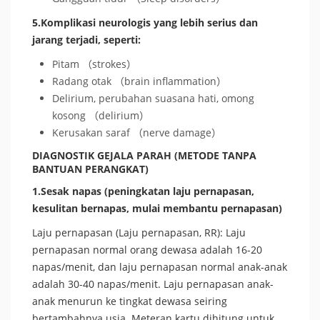
5.Komplikasi neurologis yang lebih serius dan
jarang terjadi, seperti:
Pitam （strokes）
Radang otak （brain inflammation）
Delirium, perubahan suasana hati, omong
kosong （delirium）
Kerusakan saraf （nerve damage）
DIAGNOSTIK GEJALA PARAH (METODE TANPA
BANTUAN PERANGKAT)
1.Sesak napas (peningkatan laju pernapasan,
kesulitan bernapas, mulai membantu pernapasan)
Laju pernapasan (Laju pernapasan, RR): Laju
pernapasan normal orang dewasa adalah 16-20
napas/menit, dan laju pernapasan normal anak-anak
adalah 30-40 napas/menit. Laju pernapasan anak-
anak menurun ke tingkat dewasa seiring
bertambahnya usia. Meteran kartu dihitung untuk