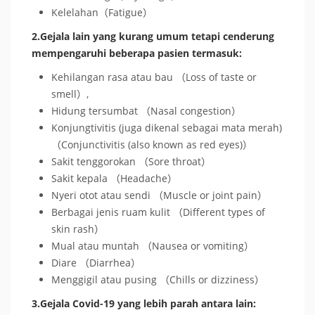
Kelelahan（Fatigue）
2.Gejala lain yang kurang umum tetapi cenderung
mempengaruhi beberapa pasien termasuk:
Kehilangan rasa atau bau （Loss of taste or
smell）,
Hidung tersumbat （Nasal congestion）
Konjungtivitis (juga dikenal sebagai mata merah)
（Conjunctivitis (also known as red eyes)）
Sakit tenggorokan （Sore throat）
Sakit kepala （Headache）
Nyeri otot atau sendi （Muscle or joint pain）
Berbagai jenis ruam kulit （Different types of
skin rash）
Mual atau muntah （Nausea or vomiting）
Diare （Diarrhea）
Menggigil atau pusing （Chills or dizziness）
3.Gejala Covid-19 yang lebih parah antara lain: