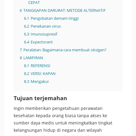
CEPAT
6
TANGGAPAN DARURAT: METODE ALTERNATIF
6.1
Pengobatan demam tinggi
6.2
Penekanan virus
6.3
Imunosupresif
6.4
Expectorant
7
Peralatan: Bagaimana cara membuat oksigen?
8
LAMPIRAN
8.1
REFERENSI
8.2
VERSI: KAPAN
8.3
Mengakui
Tujuan terjemahan
Ingin memberikan pengetahuan perawatan
kesehatan kepada orang biasa tanpa akses ke
sumber daya medis untuk meningkatkan tingkat
kelangsungan hidup di negara dan wilayah