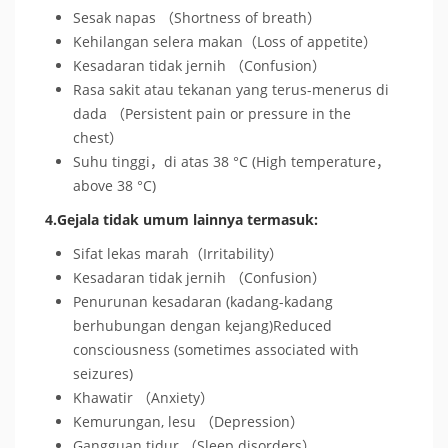
Sesak napas （Shortness of breath）
Kehilangan selera makan（Loss of appetite）
Kesadaran tidak jernih （Confusion）
Rasa sakit atau tekanan yang terus-menerus di
dada （Persistent pain or pressure in the
chest）
Suhu tinggi，di atas 38 °C (High temperature，
above 38 °C)
4.Gejala tidak umum lainnya termasuk:
Sifat lekas marah（Irritability）
Kesadaran tidak jernih （Confusion）
Penurunan kesadaran (kadang-kadang
berhubungan dengan kejang)Reduced
consciousness (sometimes associated with
seizures)
Khawatir （Anxiety）
Kemurungan, lesu （Depression）
Gangguan tidur （Sleep disorders）