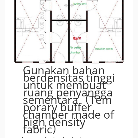
Gunakan bahan
berdensitas tinggi
untuk membuat
ruang penyangga
sementara（Tem
porary buffer
chamber made of
high density
fabric）